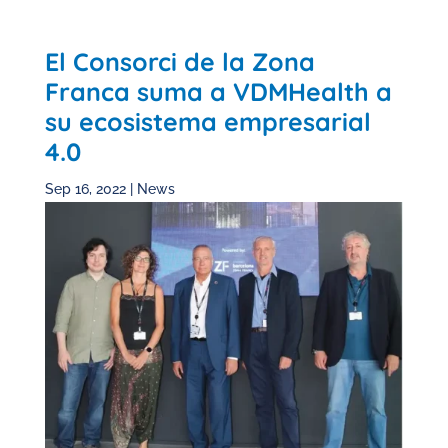
El Consorci de la Zona
Franca suma a VDMHealth a
su ecosistema empresarial
4.0
Sep 16, 2022
|
News