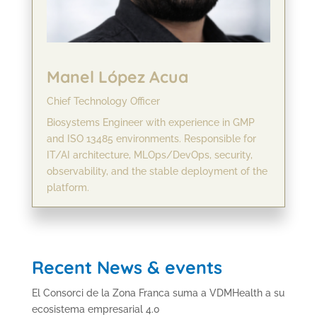
Manel López Acua
Chief Technology Officer
Biosystems Engineer with experience in GMP
and ISO 13485 environments. Responsible for
IT/AI architecture, MLOps/DevOps, security,
observability, and the stable deployment of the
platform.
Recent News & events
El Consorci de la Zona Franca suma a VDMHealth a su
ecosistema empresarial 4.0